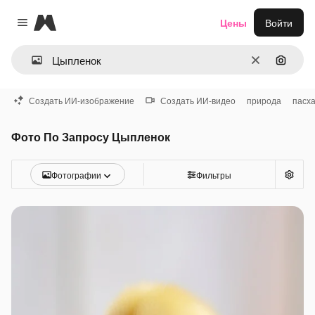
Magnific
Цены
Войти
Close menu
Очистить
Поиск 
Создать ИИ-изображение
Создать ИИ-видео
природа
пасх
Фото По Запросу Цыпленок
Фотографии
Фильтры