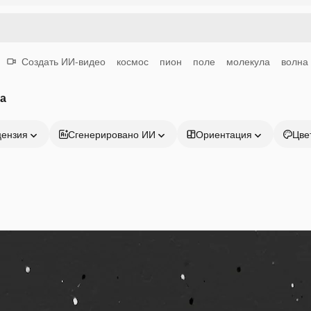
Создать ИИ-видео
космос
пион
поле
молекула
волна
а
цензия
Сгенерировано ИИ
Ориентация
Цве
Продукция
Начать