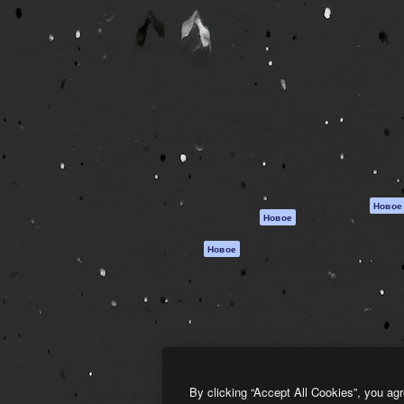
атформа для создания
Spaces
Academy
работ. Более 1 миллиона
ИИ-помощник
Документация п
реди креаторов,
Пакету ИИ
Генератор
гентств и студий.
изображений ИИ
Служба
поддержки
Генератор видео
ИИ
Условия и
положения
Генератор голоса
на основе ИИ
Политика
конфиденциальн
Стоковый контент
Оригиналы
MCP для
Новое
Новое
Claude/ChatGPT
Политика файло
cookie
Агенты
Новое
Центр доверия
API
Партнеры
Мобильное
приложение
Предприятие
Все инструменты
Magnific
By clicking “Accept All Cookies”, you agr