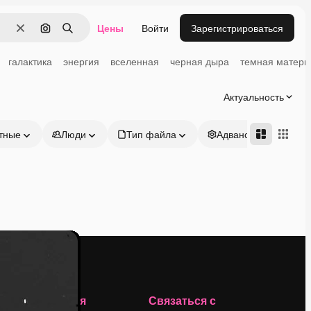
Цены
Войти
Зарегистрироваться
Очистить
Поиск по изображению
Поиск
галактика
энергия
вселенная
черная дыра
темная матери
Актуальность
тные
Люди
Тип файла
Адвансд
Компания
Связаться с