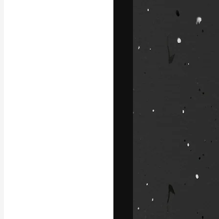
Креативная пл
ваших лучших 
подписчиков с
предприятий, а
Pусский