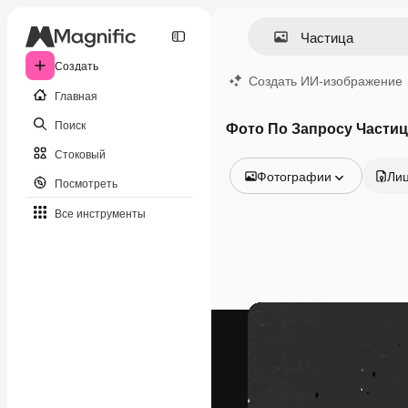
Создать
Создать ИИ-изображение
Главная
Поиск
Фото По Запросу Частиц
Стоковый
Фотографии
Ли
Посмотреть
Все изображения
Все инструменты
Векторы
Иллюстрации
Фотографии
PSD
Шаблоны
Мокапы
Видео
Видеоролик
Моушн-дизайн
Видеошаблоны
Иконки
3D-модели
Шрифты