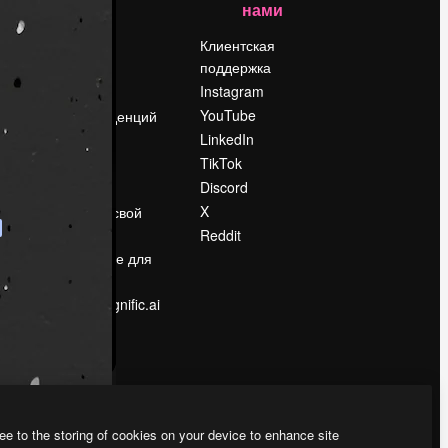
нами
Цены
о
О нас
Клиентская
поддержка
Reviews
Instagram
Вакансии
YouTube
Поиск тенденций
LinkedIn
Блог
TikTok
События
Discord
Slidesgo
ости
X
Продайте свой
контент
Reddit
в
Помещение для
прессы
Ищете magnific.ai
ee to the storing of cookies on your device to enhance site