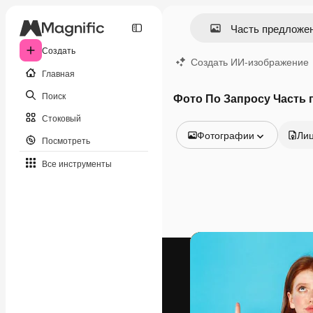
Создать
Создать ИИ-изображение
Главная
Поиск
Фото По Запросу Часть
Стоковый
Фотографии
Ли
Посмотреть
Все изображения
Все инструменты
Векторы
Иллюстрации
Фотографии
PSD
Шаблоны
Мокапы
Видео
Видеоролик
Моушн-дизайн
Видеошаблоны
Иконки
3D-модели
Шрифты