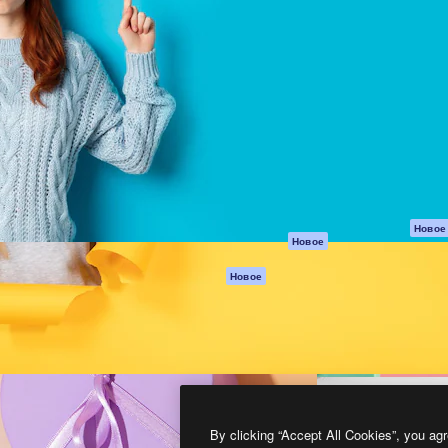
атформа для создания
Spaces
Academy
работ. Более 1 миллиона
ИИ-помощник
Документация п
реди креаторов,
Пакету ИИ
Генератор
гентств и студий.
изображений ИИ
Служба
поддержки
Генератор видео
ИИ
Условия и
положения
Генератор голоса
на основе ИИ
Политика
конфиденциальн
Стоковый контент
Оригиналы
MCP для
Новое
Новое
Claude/ChatGPT
Политика файло
cookie
Агенты
Новое
Центр доверия
API
Партнеры
Мобильное
приложение
Предприятие
Все инструменты
Magnific
By clicking “Accept All Cookies”, you agr