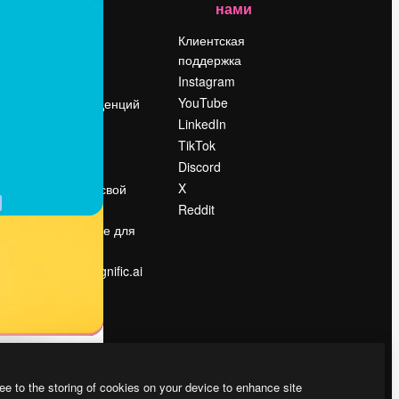
нами
Цены
о
О нас
Клиентская
поддержка
Reviews
Instagram
Вакансии
YouTube
Поиск тенденций
LinkedIn
Блог
TikTok
События
Discord
Slidesgo
ости
X
Продайте свой
контент
Reddit
в
Помещение для
прессы
Ищете magnific.ai
ee to the storing of cookies on your device to enhance site