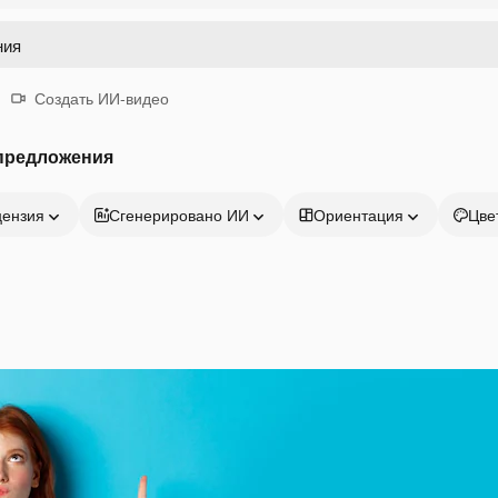
Создать ИИ-видео
 предложения
цензия
Сгенерировано ИИ
Ориентация
Цве
Продукция
Начать