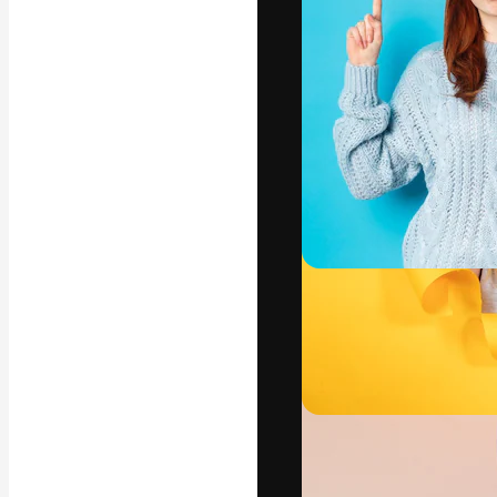
Креативная пл
ваших лучших 
подписчиков с
предприятий, а
Pусский