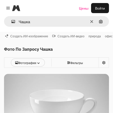
Magnific
Цены
Войти
Close menu
Очистить
Поиск 
Создать ИИ-изображение
Создать ИИ-видео
природа
офис
Фото По Запросу Чашка
Фотографии
Фильтры