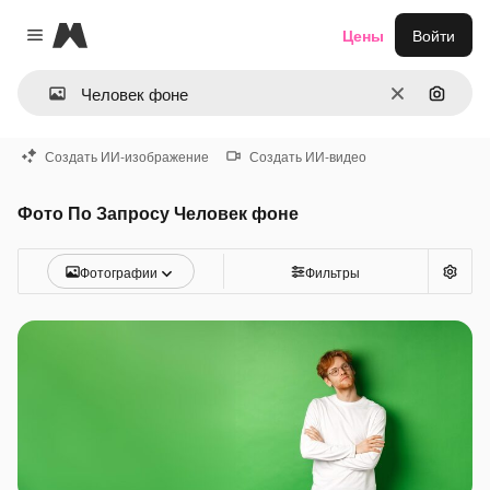
Magnific
Цены
Войти
Close menu
Очистить
Поиск 
Создать ИИ-изображение
Создать ИИ-видео
Фото По Запросу Человек фоне
Фотографии
Фильтры