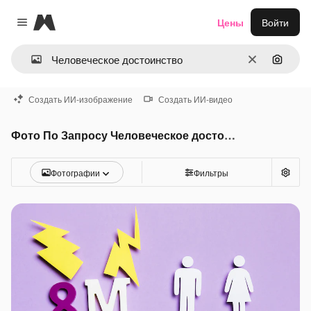
Magnific
Цены
Войти
Close menu
Очистить
Поиск 
Создать ИИ-изображение
Создать ИИ-видео
Фото По Запросу Человеческое достоинство
Фотографии
Фильтры