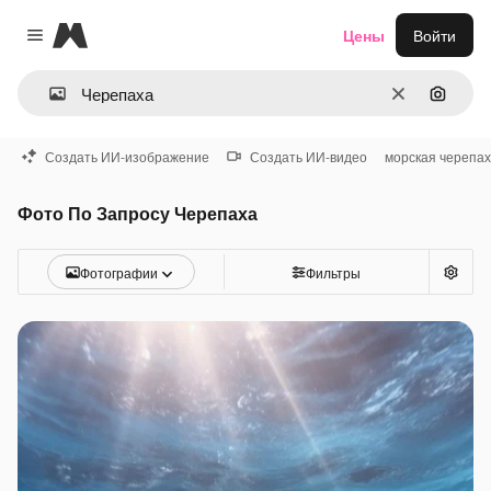
Magnific
Цены
Войти
Close menu
Очистить
Поиск 
Создать ИИ-изображение
Создать ИИ-видео
морская черепа
Фото По Запросу Черепаха
Фотографии
Фильтры