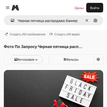
Magnific
Цены
Войти
Close menu
Очистить
Поиск 
Создать ИИ-изображение
Создать ИИ-видео
Фото По Запросу Черная пятница распродажа баннер
Фотографии
Фильтры