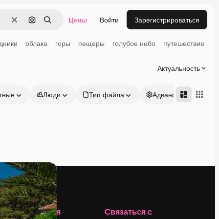
Цены
Войти
Зарегистрироваться
Очистить
Поиск по изображению
Поиск
дники
облака
горы
пещеры
голубое небо
путешествие
Актуальность
тные
Люди
Тип файла
Адвансд
Компания
Связаться с