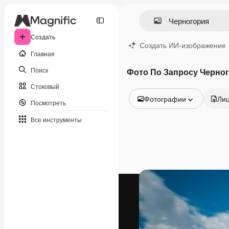
Создать
Создать ИИ-изображение
Главная
Поиск
Фото По Запросу Черно
Стоковый
Фотографии
Ли
Посмотреть
Все изображения
Все инструменты
Векторы
Иллюстрации
Фотографии
PSD
Шаблоны
Мокапы
Видео
Видеоролик
Моушн-дизайн
Видеошаблоны
Иконки
3D-модели
Шрифты