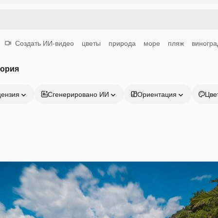
Создать ИИ-видео
цветы
природа
море
пляж
виногра
гория
цензия
Сгенерировано ИИ
Ориентация
Цве
Продукция
Начать