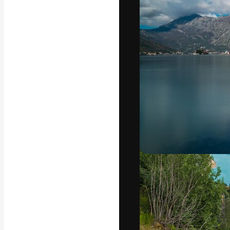
Креативная пл
ваших лучших 
подписчиков с
предприятий, а
Pусский