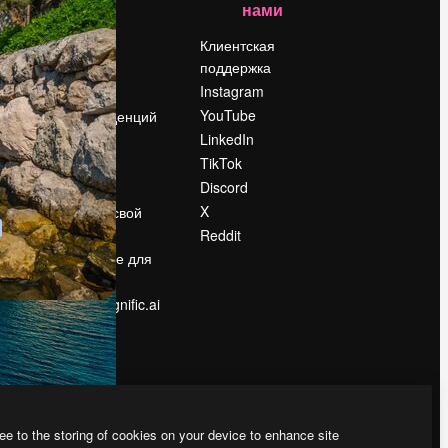
нами
Цены
о
О нас
Клиентская
поддержка
Reviews
Instagram
Вакансии
YouTube
Поиск тенденций
LinkedIn
Блог
TikTok
События
Discord
Slidesgo
ости
X
Продайте свой
контент
Reddit
в
Помещение для
прессы
Ищете magnific.ai
ee to the storing of cookies on your device to enhance site