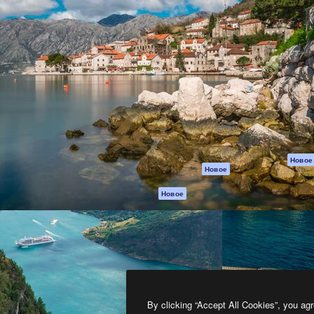
атформа для создания
Spaces
Academy
работ. Более 1 миллиона
ИИ-помощник
Документация п
реди креаторов,
Пакету ИИ
Генератор
гентств и студий.
изображений ИИ
Служба
поддержки
Генератор видео
ИИ
Условия и
положения
Генератор голоса
на основе ИИ
Политика
конфиденциальн
Стоковый контент
Оригиналы
MCP для
Новое
Новое
Claude/ChatGPT
Политика файло
cookie
Агенты
Новое
Центр доверия
API
Партнеры
Мобильное
приложение
Предприятие
Все инструменты
Magnific
By clicking “Accept All Cookies”, you agr