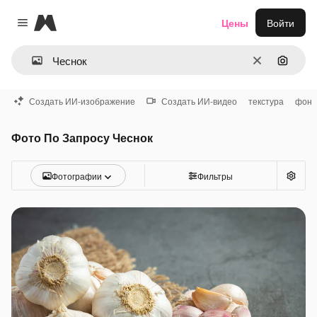
Magnific
Цены
Войти
Close menu
Очистить
Поиск 
Создать ИИ-изображение
Создать ИИ-видео
текстура
фон
Фото По Запросу Чеснок
Фотографии
Фильтры