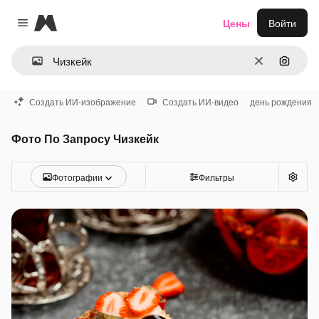
Magnific
Цены
Войти
Close menu
Очистить
Поиск 
Создать ИИ-изображение
Создать ИИ-видео
день рождения
Фото По Запросу Чизкейк
Фотографии
Фильтры