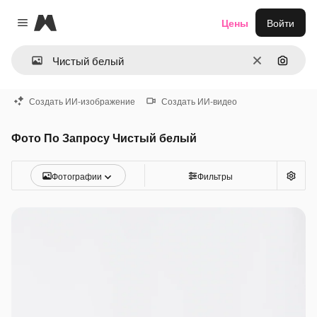
Magnific
Цены
Войти
Close menu
Очистить
Поиск 
Создать ИИ-изображение
Создать ИИ-видео
Фото По Запросу Чистый белый
Фотографии
Фильтры