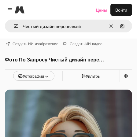
Magnific
Цены
Войти
Close menu
Очистить
Поиск 
Создать ИИ-изображение
Создать ИИ-видео
Фото По Запросу Чистый дизайн персонажей
Фотографии
Фильтры