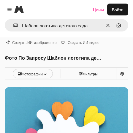
Magnific
Цены
Войти
Close menu
Очистить
Поиск 
Создать ИИ-изображение
Создать ИИ-видео
Фото По Запросу Шаблон логотипа детского сада
Фотографии
Фильтры