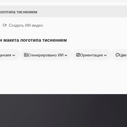
Создать ИИ-видео
 макета логотипа тиснением
цензия
Сгенерировано ИИ
Ориентация
Цве
Продукция
Начать