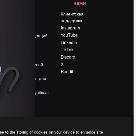
нами
Цены
о
О нас
Клиентская
поддержка
Reviews
Instagram
Вакансии
YouTube
Поиск тенденций
LinkedIn
Блог
TikTok
События
Discord
Slidesgo
ости
X
Продайте свой
контент
Reddit
в
Помещение для
прессы
Ищете magnific.ai
ee to the storing of cookies on your device to enhance site