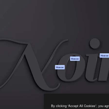
атформа для создания
Spaces
Academy
работ. Более 1 миллиона
ИИ-помощник
Документация п
реди креаторов,
Пакету ИИ
Генератор
гентств и студий.
изображений ИИ
Служба
поддержки
Генератор видео
ИИ
Условия и
положения
Генератор голоса
на основе ИИ
Политика
конфиденциальн
Стоковый контент
Оригиналы
MCP для
Новое
Новое
Claude/ChatGPT
Политика файло
cookie
Агенты
Новое
Центр доверия
API
Партнеры
Мобильное
приложение
Предприятие
Все инструменты
Magnific
By clicking “Accept All Cookies”, you agr