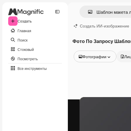
Создать
Создать ИИ-изображение
Главная
Поиск
Фото По Запросу Шаблон
Стоковый
Фотографии
Ли
Посмотреть
Все изображения
Все инструменты
Векторы
Иллюстрации
Фотографии
PSD
Шаблоны
Мокапы
Видео
Видеоролик
Моушн-дизайн
Видеошаблоны
Иконки
3D-модели
Шрифты