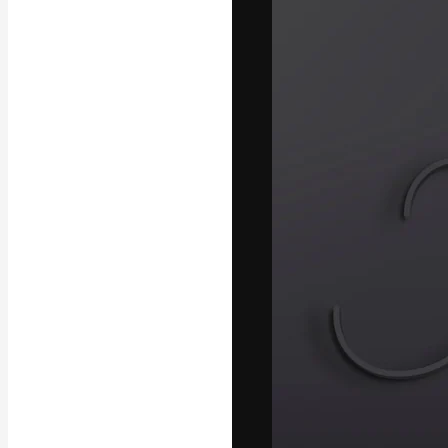
Креативная пл
ваших лучших 
подписчиков с
предприятий, а
Pусский