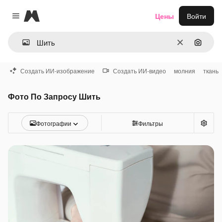
Magnific
Цены
Войти
Close menu
Очистить
Поиск 
Создать ИИ-изображение
Создать ИИ-видео
молния
ткань
Фото По Запросу Шить
Фотографии
Фильтры