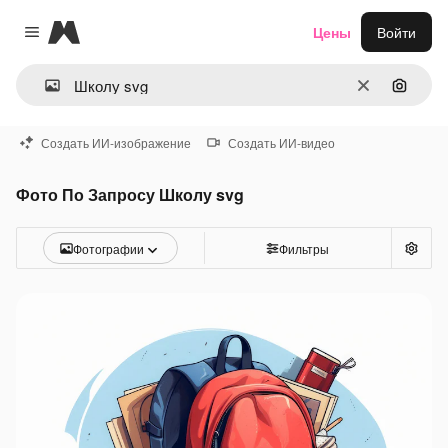
Magnific
Цены
Войти
Close menu
Очистить
Поиск 
Создать ИИ-изображение
Создать ИИ-видео
Фото По Запросу Школу svg
Фотографии
Фильтры