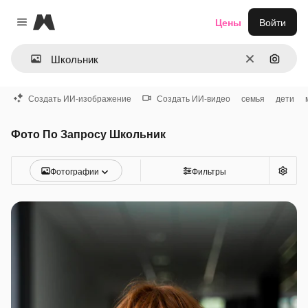
Magnific
Цены
Войти
Close menu
Очистить
Поиск 
Создать ИИ-изображение
Создать ИИ-видео
семья
дети
Фото По Запросу Школьник
Фотографии
Фильтры