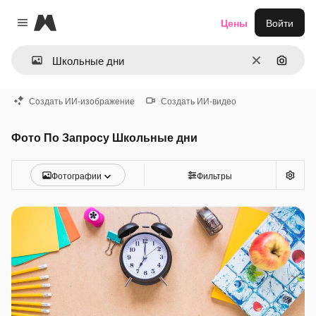
Magnific
Цены
Войти
Close menu
Очистить
Поиск 
Создать ИИ-изображение
Создать ИИ-видео
Фото По Запросу Школьные дни
Фотографии
Фильтры