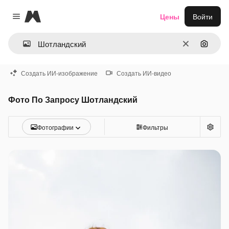
Magnific
Цены
Войти
Close menu
Очистить
Поиск 
Создать ИИ-изображение
Создать ИИ-видео
Фото По Запросу Шотландский
Фотографии
Фильтры