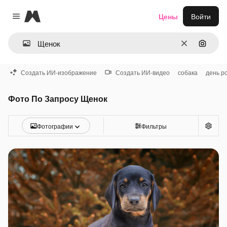
Magnific
Цены
Войти
Close menu
Очистить
Поиск 
Создать ИИ-изображение
Создать ИИ-видео
собака
день р
Фото По Запросу Щенок
Фотографии
Фильтры