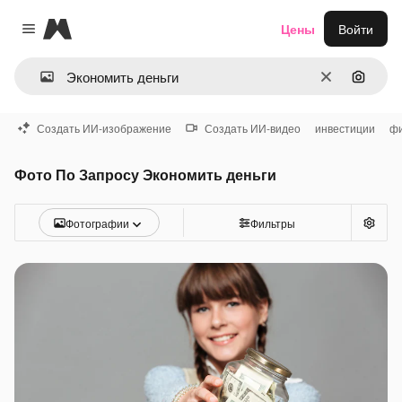
Magnific
Цены
Войти
Close menu
Очистить
Поиск 
Создать ИИ-изображение
Создать ИИ-видео
инвестиции
фи
Фото По Запросу Экономить деньги
Фотографии
Фильтры