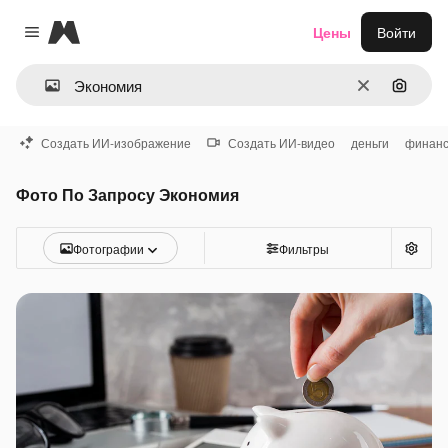
Magnific
Цены
Войти
Close menu
Очистить
Поиск 
Создать ИИ-изображение
Создать ИИ-видео
деньги
финан
Фото По Запросу Экономия
Фотографии
Фильтры