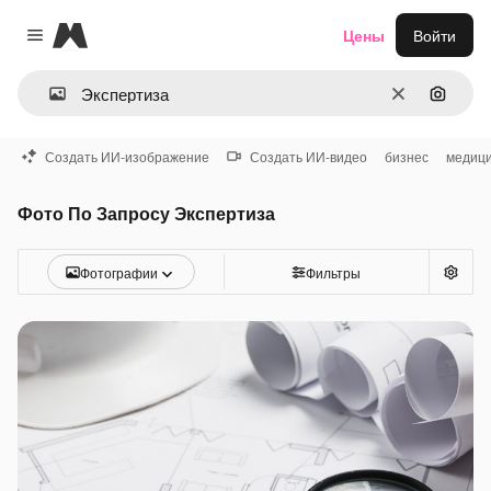
Magnific
Цены
Войти
Close menu
Очистить
Поиск 
Создать ИИ-изображение
Создать ИИ-видео
бизнес
медиц
Фото По Запросу Экспертиза
Фотографии
Фильтры