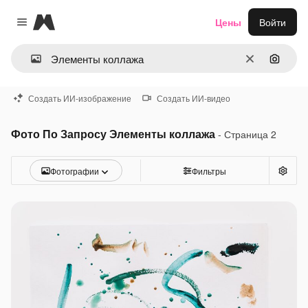
Magnific
Цены
Войти
Close menu
Очистить
Поиск 
Создать ИИ-изображение
Создать ИИ-видео
Фото По Запросу Элементы коллажа
- Страница 2
Фотографии
Фильтры