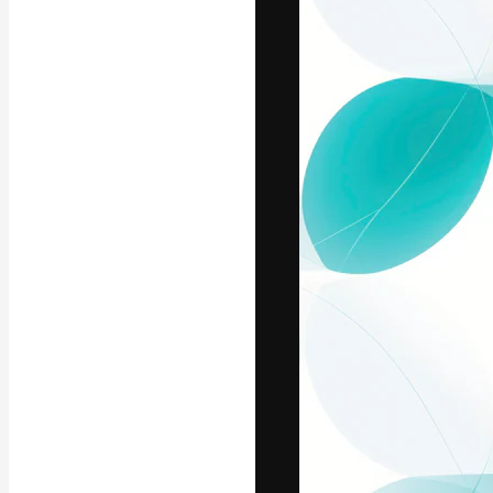
Креативная пл
ваших лучших 
подписчиков с
предприятий, а
Pусский