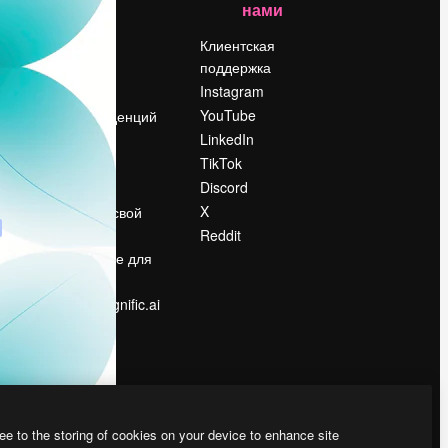
нами
Цены
о
О нас
Клиентская
поддержка
Reviews
Instagram
Вакансии
YouTube
Поиск тенденций
LinkedIn
Блог
TikTok
События
Discord
Slidesgo
ости
X
Продайте свой
контент
Reddit
в
Помещение для
прессы
Ищете magnific.ai
ee to the storing of cookies on your device to enhance site