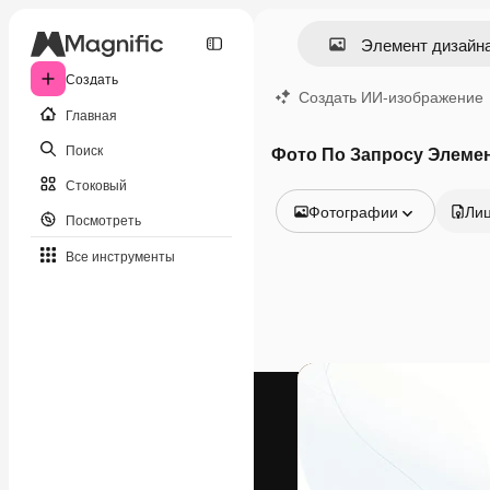
Создать
Создать ИИ-изображение
Главная
Поиск
Фото По Запросу Элеме
Стоковый
Фотографии
Ли
Посмотреть
Все изображения
Все инструменты
Векторы
Иллюстрации
Фотографии
PSD
Шаблоны
Мокапы
Видео
Видеоролик
Моушн-дизайн
Видеошаблоны
Иконки
3D-модели
Шрифты