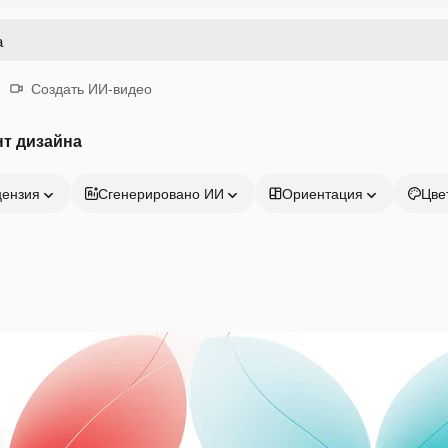
Создать ИИ-видео
нт дизайна
цензия
Сгенерировано ИИ
Ориентация
Цве
Продукция
Начать