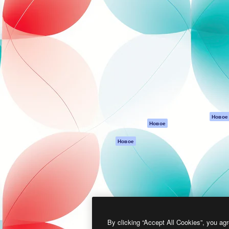
атформа для создания
Spaces
Academy
работ. Более 1 миллиона
ИИ-помощник
Документация п
реди креаторов,
Пакету ИИ
Генератор
гентств и студий.
изображений ИИ
Служба
поддержки
Генератор видео
ИИ
Условия и
положения
Генератор голоса
на основе ИИ
Политика
конфиденциальн
Стоковый контент
Оригиналы
MCP для
Новое
Новое
Claude/ChatGPT
Политика файло
cookie
Агенты
Новое
Центр доверия
API
Партнеры
Мобильное
приложение
Предприятие
Все инструменты
Magnific
By clicking “Accept All Cookies”, you agr