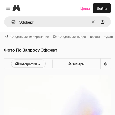
Magnific
Цены
Войти
Close menu
Очистить
Поиск 
Создать ИИ-изображение
Создать ИИ-видео
облака
туман
Фото По Запросу Эффект
Фотографии
Фильтры