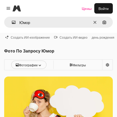
Magnific
Цены
Войти
Close menu
Очистить
Поиск 
Создать ИИ-изображение
Создать ИИ-видео
день рождения
Фото По Запросу Юмор
Фотографии
Фильтры