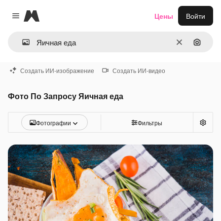
Magnific
Цены
Войти
Close menu
Очистить
Поиск 
Создать ИИ-изображение
Создать ИИ-видео
Фото По Запросу Яичная еда
Фотографии
Фильтры