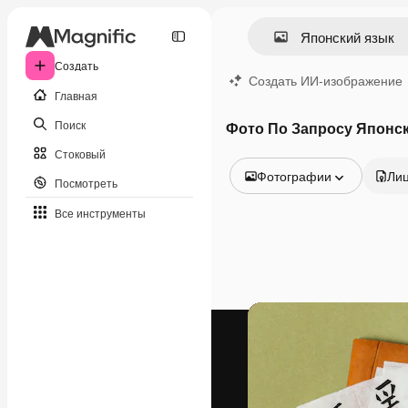
Создать
Создать ИИ-изображение
Главная
Поиск
Фото По Запросу Японс
Стоковый
Фотографии
Ли
Посмотреть
Все изображения
Все инструменты
Векторы
Иллюстрации
Фотографии
PSD
Шаблоны
Мокапы
Видео
Видеоролик
Моушн-дизайн
Видеошаблоны
Иконки
3D-модели
Шрифты