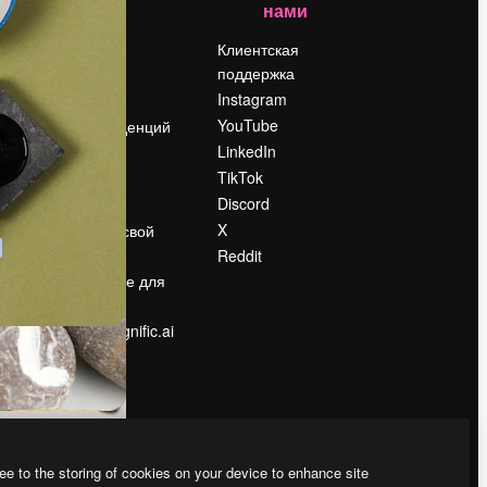
нами
Цены
о
О нас
Клиентская
поддержка
Reviews
Instagram
Вакансии
YouTube
Поиск тенденций
LinkedIn
Блог
TikTok
События
Discord
Slidesgo
ости
X
Продайте свой
контент
Reddit
в
Помещение для
прессы
Ищете magnific.ai
ee to the storing of cookies on your device to enhance site