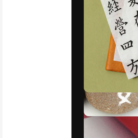
Креативная пл
ваших лучших 
подписчиков с
предприятий, а
Pусский