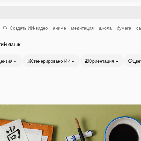
Создать ИИ-видео
аниме
медитация
школа
бумага
са
кий язык
цензия
Сгенерировано ИИ
Ориентация
Цве
Продукция
Начать