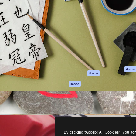
атформа для создания
Spaces
Academy
работ. Более 1 миллиона
ИИ-помощник
Документация п
реди креаторов,
Пакету ИИ
Генератор
гентств и студий.
изображений ИИ
Служба
поддержки
Генератор видео
ИИ
Условия и
положения
Генератор голоса
на основе ИИ
Политика
конфиденциальн
Стоковый контент
Оригиналы
MCP для
Новое
Новое
Claude/ChatGPT
Политика файло
cookie
Агенты
Новое
Центр доверия
API
Партнеры
Мобильное
приложение
Предприятие
Все инструменты
Magnific
By clicking “Accept All Cookies”, you agr