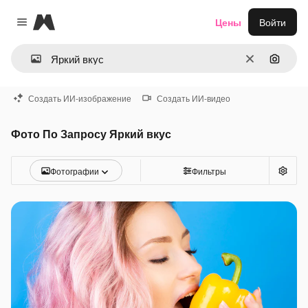
Magnific
Цены
Войти
Close menu
Очистить
Поиск 
Создать ИИ-изображение
Создать ИИ-видео
Фото По Запросу Яркий вкус
Фотографии
Фильтры