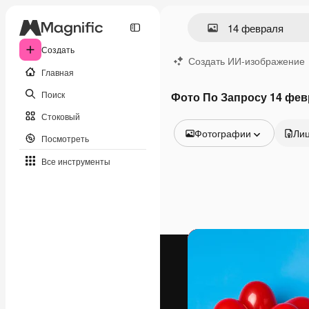
Создать
Создать ИИ-изображение
Главная
Поиск
Фото По Запросу 14 фев
Стоковый
Фотографии
Ли
Посмотреть
Все изображения
Все инструменты
Векторы
Иллюстрации
Фотографии
PSD
Шаблоны
Мокапы
Видео
Видеоролик
Моушн-дизайн
Видеошаблоны
Иконки
3D-модели
Шрифты