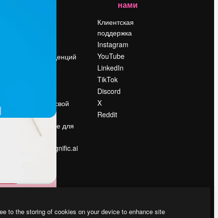
нами
Цены
о
О нас
Клиентская
поддержка
Reviews
Instagram
Вакансии
YouTube
Поиск тенденций
LinkedIn
Блог
TikTok
События
Discord
Slidesgo
ости
X
Продайте свой
контент
Reddit
в
Помещение для
прессы
Ищете magnific.ai
ee to the storing of cookies on your device to enhance site