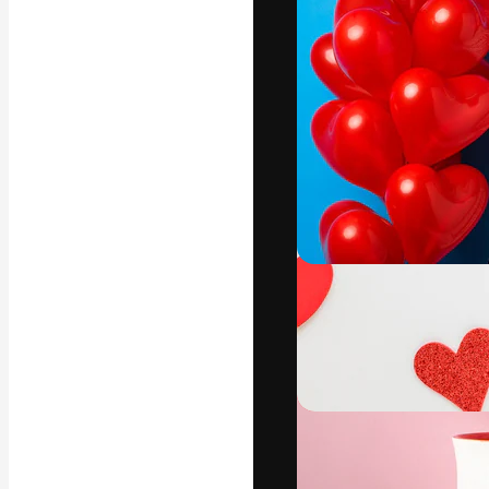
Креативная пл
ваших лучших 
подписчиков с
предприятий, а
Pусский