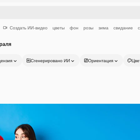
Создать ИИ-видео
цветы
фон
розы
зима
свидание
раля
цензия
Сгенерировано ИИ
Ориентация
Цве
Продукция
Начать