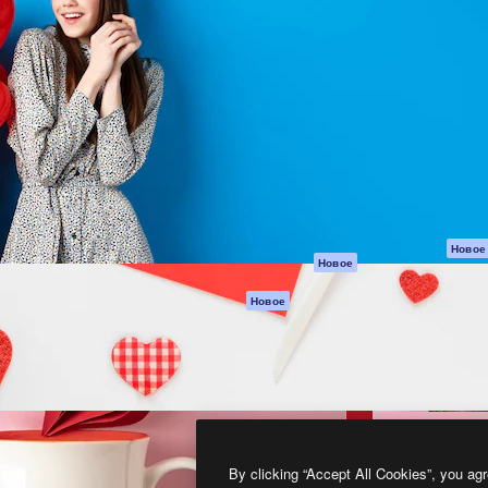
атформа для создания
Spaces
Academy
работ. Более 1 миллиона
ИИ-помощник
Документация п
реди креаторов,
Пакету ИИ
Генератор
гентств и студий.
изображений ИИ
Служба
поддержки
Генератор видео
ИИ
Условия и
положения
Генератор голоса
на основе ИИ
Политика
конфиденциальн
Стоковый контент
Оригиналы
MCP для
Новое
Новое
Claude/ChatGPT
Политика файло
cookie
Агенты
Новое
Центр доверия
API
Партнеры
Мобильное
приложение
Предприятие
Все инструменты
Magnific
By clicking “Accept All Cookies”, you agr