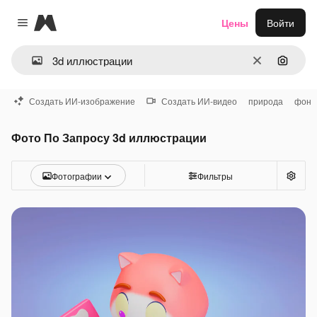
Magnific
Цены
Войти
Close menu
Очистить
Поиск 
Создать ИИ-изображение
Создать ИИ-видео
природа
фон
Фото По Запросу 3d иллюстрации
Фотографии
Фильтры