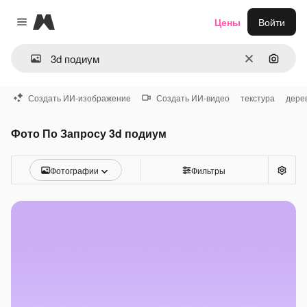
Magnific
Цены
Войти
Close menu
Очистить
Поиск 
Создать ИИ-изображение
Создать ИИ-видео
текстура
дере
Фото По Запросу 3d подиум
Фотографии
Фильтры