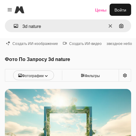
Magnific
Цены
Войти
Close menu
Очистить
Поиск 
Создать ИИ-изображение
Создать ИИ-видео
звездное небо
Фото По Запросу 3d nature
Фотографии
Фильтры