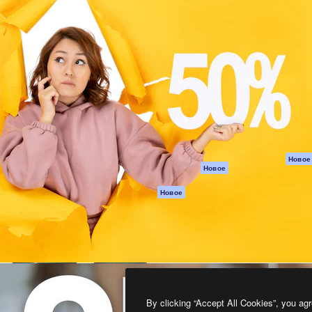
атформа для создания
Spaces
Academy
работ. Более 1 миллиона
ИИ-помощник
Документация п
реди креаторов,
Пакету ИИ
Генератор
гентств и студий.
изображений ИИ
Служба
поддержки
Генератор видео
ИИ
Условия и
положения
Генератор голоса
на основе ИИ
Политика
конфиденциальн
Стоковый контент
Оригиналы
MCP для
Новое
Новое
Claude/ChatGPT
Политика файло
cookie
Агенты
Новое
Центр доверия
API
Партнеры
Мобильное
приложение
Предприятие
Все инструменты
Magnific
By clicking “Accept All Cookies”, you agr