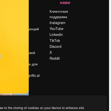
нами
Цены
о
О нас
Клиентская
поддержка
Reviews
Instagram
Вакансии
YouTube
Поиск тенденций
LinkedIn
Блог
TikTok
События
Discord
Slidesgo
ости
X
Продайте свой
контент
Reddit
в
Помещение для
прессы
Ищете magnific.ai
ee to the storing of cookies on your device to enhance site