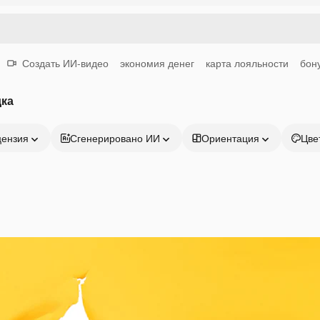
Создать ИИ-видео
экономия денег
карта лояльности
бон
дка
цензия
Сгенерировано ИИ
Ориентация
Цве
Продукция
Начать