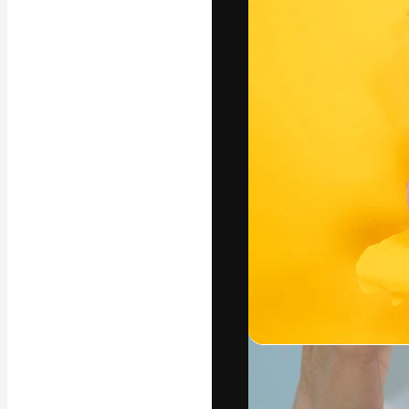
Креативная пл
ваших лучших 
подписчиков с
предприятий, а
Pусский