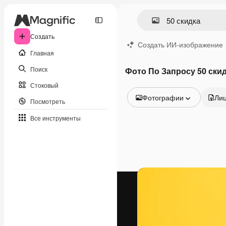
Создать
Создать ИИ-изображение
Главная
Поиск
Фото По Запросу 50 ски
Стоковый
Фотографии
Ли
Посмотреть
Все изображения
Все инструменты
Векторы
Иллюстрации
Фотографии
PSD
Шаблоны
Мокапы
Видео
Видеоролик
Моушн-дизайн
Видеошаблоны
Иконки
3D-модели
Шрифты