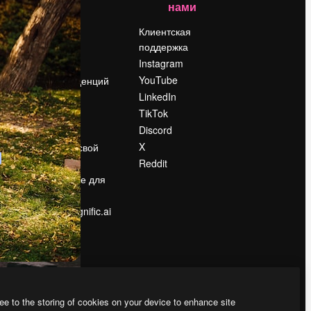
нами
Цены
о
О нас
Клиентская
поддержка
Reviews
Instagram
Вакансии
YouTube
Поиск тенденций
LinkedIn
Блог
TikTok
События
Discord
Slidesgo
ости
X
Продайте свой
контент
Reddit
в
Помещение для
прессы
Ищете magnific.ai
ee to the storing of cookies on your device to enhance site