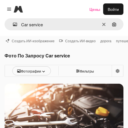
Magnific
Цены
Войти
Close menu
Очистить
Поиск 
Создать ИИ-изображение
Создать ИИ-видео
дорога
путеше
Фото По Запросу Car service
Фотографии
Фильтры