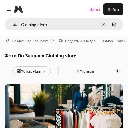
Magnific
Цены
Войти
Close menu
Очистить
Поиск 
Создать ИИ-изображение
Создать ИИ-видео
Fashion
часы
Фото По Запросу Clothing store
Фотографии
Фильтры