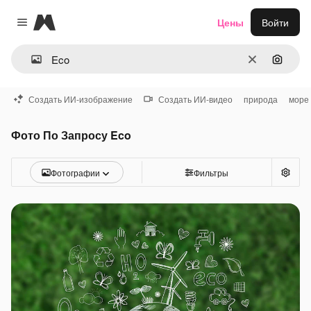
Magnific
Цены
Войти
Close menu
Очистить
Поиск 
Создать ИИ-изображение
Создать ИИ-видео
природа
море
Фото По Запросу Eco
Фотографии
Фильтры