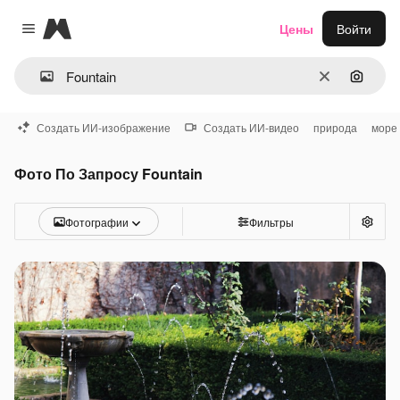
Magnific
Цены
Войти
Close menu
Очистить
Поиск 
Создать ИИ-изображение
Создать ИИ-видео
природа
море
Фото По Запросу Fountain
Фотографии
Фильтры