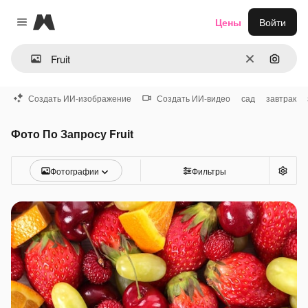
Magnific
Цены
Войти
Close menu
Очистить
Поиск 
Создать ИИ-изображение
Создать ИИ-видео
сад
завтрак
Фото По Запросу Fruit
Фотографии
Фильтры