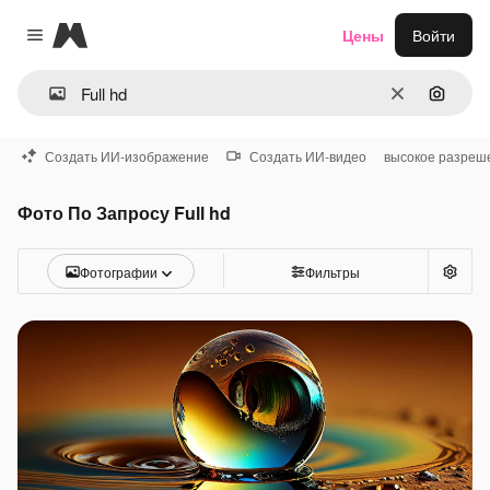
Magnific
Цены
Войти
Close menu
Очистить
Поиск 
Создать ИИ-изображение
Создать ИИ-видео
высокое разреш
Фото По Запросу Full hd
Фотографии
Фильтры