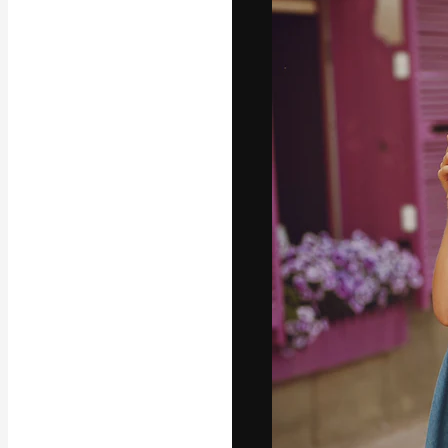
Креативная пл
ваших лучших 
подписчиков с
предприятий, а
Pусский