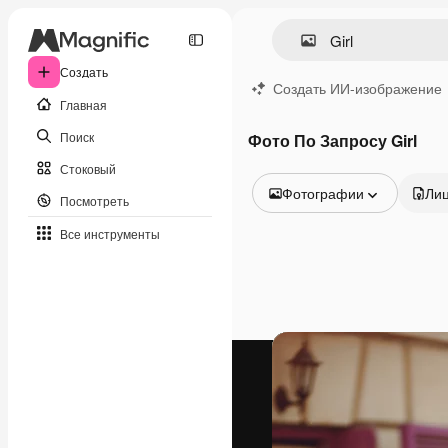
Создать
Создать ИИ-изображение
Главная
Поиск
Фото По Запросу Girl
Стоковый
Фотографии
Ли
Посмотреть
Все изображения
Все инструменты
Векторы
Иллюстрации
Фотографии
PSD
Шаблоны
Мокапы
Видео
Видеоролик
Моушн-дизайн
Видеошаблоны
Иконки
3D-модели
Шрифты