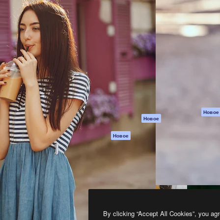
атформа для создания
Spaces
Academy
работ. Более 1 миллиона
ИИ-помощник
Документация п
реди креаторов,
Пакету ИИ
Генератор
гентств и студий.
изображений ИИ
Служба
поддержки
Генератор видео
ИИ
Условия и
положения
Генератор голоса
на основе ИИ
Политика
конфиденциальн
Стоковый контент
Оригиналы
MCP для
Новое
Новое
Claude/ChatGPT
Политика файло
cookie
Агенты
Новое
Центр доверия
API
Партнеры
Мобильное
приложение
Предприятие
Все инструменты
Magnific
By clicking “Accept All Cookies”, you agr