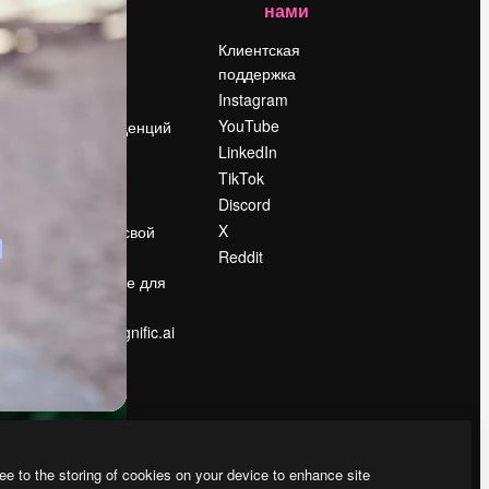
нами
Цены
о
О нас
Клиентская
поддержка
Reviews
Instagram
Вакансии
YouTube
Поиск тенденций
LinkedIn
Блог
TikTok
События
Discord
Slidesgo
ости
X
Продайте свой
контент
Reddit
в
Помещение для
прессы
Ищете magnific.ai
ee to the storing of cookies on your device to enhance site