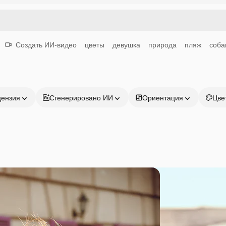
Создать ИИ-видео
цветы
девушка
природа
пляж
соба
цензия
Сгенерировано ИИ
Ориентация
Цве
Продукция
Начать