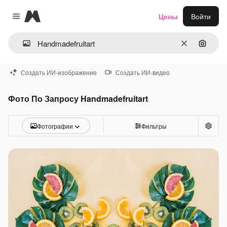
Magnific
Цены
Войти
Close menu
Очистить
Поиск 
Создать ИИ-изображение
Создать ИИ-видео
Фото По Запросу Handmadefruitart
Фотографии
Фильтры