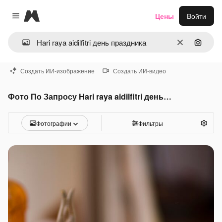
Magnific
Цены
Войти
Close menu
Очистить
Поиск 
Создать ИИ-изображение
Создать ИИ-видео
Фото По Запросу Hari raya aidilfitri день праздника
Фотографии
Фильтры