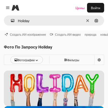
Magnific
Цены
Войти
Close menu
Очистить
Поиск 
Создать ИИ-изображение
Создать ИИ-видео
природа
новый
Фото По Запросу Holiday
Фотографии
Фильтры