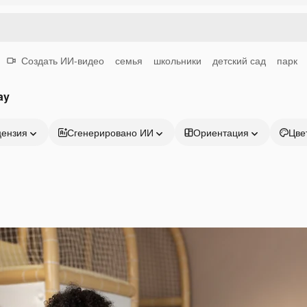
Создать ИИ-видео
семья
школьники
детский сад
парк
ay
цензия
Сгенерировано ИИ
Ориентация
Цве
Продукция
Начать