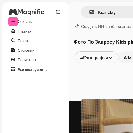
Создать
Создать ИИ-изображение
Главная
Поиск
Фото По Запросу Kids pl
Стоковый
Фотографии
Ли
Посмотреть
Все изображения
Все инструменты
Векторы
Иллюстрации
Фотографии
PSD
Шаблоны
Мокапы
Видео
Видеоролик
Моушн-дизайн
Видеошаблоны
Иконки
3D-модели
Шрифты