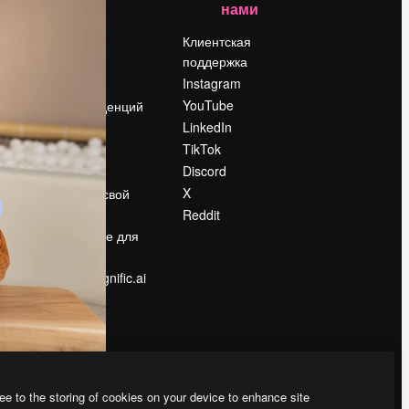
нами
Цены
о
О нас
Клиентская
поддержка
Reviews
Instagram
Вакансии
YouTube
Поиск тенденций
LinkedIn
Блог
TikTok
События
Discord
Slidesgo
ости
X
Продайте свой
контент
Reddit
в
Помещение для
прессы
Ищете magnific.ai
ee to the storing of cookies on your device to enhance site