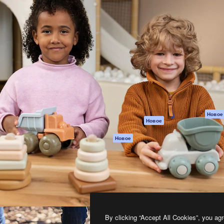
атформа для создания
Spaces
Academy
работ. Более 1 миллиона
ИИ-помощник
Документация п
реди креаторов,
Пакету ИИ
Генератор
гентств и студий.
изображений ИИ
Служба
поддержки
Генератор видео
ИИ
Условия и
положения
Генератор голоса
на основе ИИ
Политика
конфиденциальн
Стоковый контент
Оригиналы
MCP для
Новое
Новое
Claude/ChatGPT
Политика файло
cookie
Агенты
Новое
Центр доверия
API
Партнеры
Мобильное
приложение
Предприятие
Все инструменты
Magnific
By clicking “Accept All Cookies”, you agr