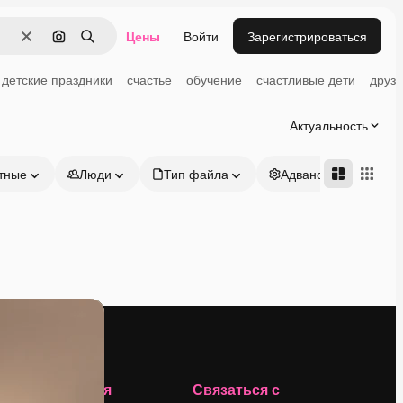
Цены
Войти
Зарегистрироваться
Очистить
Поиск по изображению
Поиск
детские праздники
счастье
обучение
счастливые дети
друзь
Актуальность
тные
Люди
Тип файла
Адвансд
Компания
Связаться с