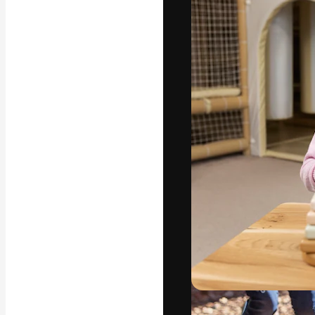
Креативная пл
ваших лучших 
подписчиков с
предприятий, а
Pусский