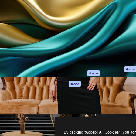
атформа для создания
Spaces
Academy
работ. Более 1 миллиона
ИИ-помощник
Документация п
реди креаторов,
Пакету ИИ
Генератор
гентств и студий.
изображений ИИ
Служба
поддержки
Генератор видео
ИИ
Условия и
положения
Генератор голоса
на основе ИИ
Политика
конфиденциальн
Стоковый контент
Оригиналы
MCP для
Новое
Новое
Claude/ChatGPT
Политика файло
cookie
Агенты
Новое
Центр доверия
API
Партнеры
Мобильное
приложение
Предприятие
Все инструменты
Magnific
By clicking “Accept All Cookies”, you agr