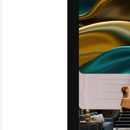
Креативная пл
ваших лучших 
подписчиков с
предприятий, а
Pусский