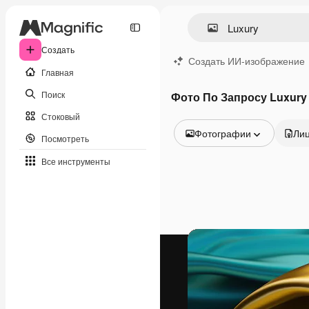
Создать
Создать ИИ-изображение
Главная
Поиск
Фото По Запросу Luxury
Стоковый
Фотографии
Ли
Посмотреть
Все изображения
Все инструменты
Векторы
Иллюстрации
Фотографии
PSD
Шаблоны
Мокапы
Видео
Видеоролик
Моушн-дизайн
Видеошаблоны
Иконки
3D-модели
Шрифты