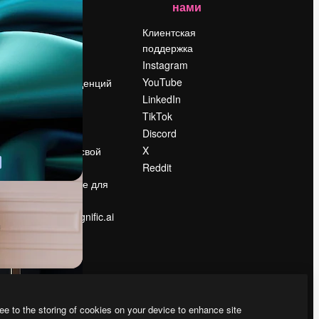
нами
Цены
о
О нас
Клиентская
поддержка
Reviews
Instagram
Вакансии
YouTube
Поиск тенденций
LinkedIn
Блог
TikTok
События
Discord
Slidesgo
ости
X
Продайте свой
контент
Reddit
в
Помещение для
прессы
Ищете magnific.ai
ee to the storing of cookies on your device to enhance site