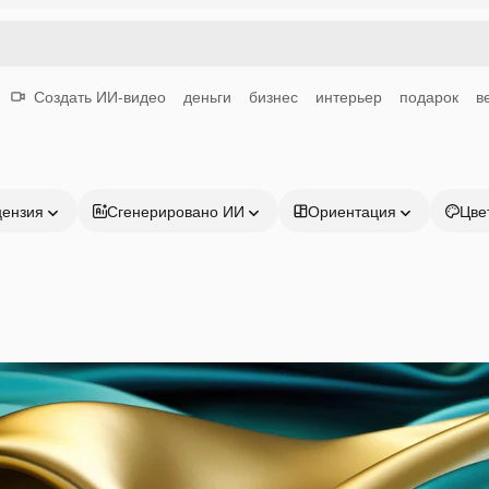
Создать ИИ-видео
деньги
бизнес
интерьер
подарок
в
цензия
Сгенерировано ИИ
Ориентация
Цве
Продукция
Начать