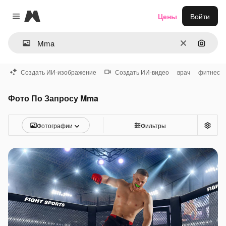
Magnific
Цены
Войти
Close menu
Очистить
Поиск 
Создать ИИ-изображение
Создать ИИ-видео
врач
фитнес
Фото По Запросу Mma
Фотографии
Фильтры